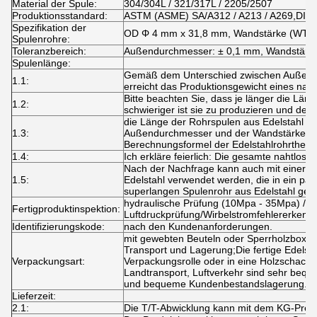
Material der Spule:
304/304L / 321/317L / 2205/2507
Produktionsstandard:
ASTM (ASME) SA/A312 / A213 / A269,DIN, 
Spezifikation der
OD Φ 4 mm x 31,8 mm, Wandstärke (WT):
Spulenrohre:
Toleranzbereich:
Außendurchmesser: ± 0,1 mm, Wandstärke
Spulenlänge:
Gemäß dem Unterschied zwischen Außend
1.1:
erreicht das Produktionsgewicht eines nah
Bitte beachten Sie, dass je länger die Läng
1.2:
schwieriger ist sie zu produzieren und dest
die Länge der Rohrspulen aus Edelstahl 
1.3:
Außendurchmesser und der Wandstärke des
Berechnungsformel der Edelstahlrohrtheori
1.4:
Ich erkläre feierlich: Die gesamte nahtlose
Nach der Nachfrage kann auch mit einer R
1.5:
Edelstahl verwendet werden, die in ein pa
superlangen Spulenrohr aus Edelstahl ges
hydraulische Prüfung (10Mpa - 35Mpa) /
Fertigproduktinspektion:
Luftdruckprüfung/Wirbelstromfehlererkenn
Identifizierungskode:
nach den Kundenanforderungen.
mit gewebten Beuteln oder Sperrholzboxe
Transport und Lagerung;Die fertige Edelsta
Verpackungsart:
Verpackungsrolle oder in eine Holzschacht
Landtransport, Luftverkehr sind sehr bequ
und bequeme Kundenbestandslagerung.
Lieferzeit:
2.1:
Die T/T-Abwicklung kann mit dem KG-Preis