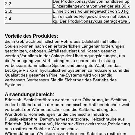
Der Produktionszyklus von nahtlosen Spule
2.2:
Einzelrollengewicht von weniger als 30 kg 
2.3:
Einheitliches Volumengewicht von 30 kg bis
Ein einzelnes Rollgewicht von nahtlosen S
2.4:
kg. Der Produktionszyklus beträgt etwa 50
Vorteile des Produktes:
die in Gebrauch befindlichen Rohre aus Edelstahl mit hellen
Spulen können nach den erforderlichen Längenanforderungen
geschnitten, gebogen, Abfall reduziert und Kosten gesenkt
werden,Vor allem in der Anlage der Übertragungsleitungen, um
die Anbringung von Verbindungen zu sparen, die Leistung
verbessern.Sammellose Spulen sind eine gute Wahl, um das
Leckage-Risiko in hydraulischen Systemen zu reduzieren.und die
Qualität des gesamten Pipeline-Systems wird vollständig
verbessert..Verbessern Sie die Sicherheit des Betriebs des
Systems.
Anwendungsbereich:
Edelstahl-Schleifenröhren werden in der Ölbohrung, im Schiffbau,
in der Luftfahrt und in der petrochemischen Raffinerietechnik weit
verbreitet.der Wärmetauscher und die Kaltbehandlung des
Wundrohrs, Rohrleitungen für die chemische Industrie,
Flüssigkeitsrohre, Dampfwärmeschutzrohre, Heizschraube aus
Edelstahl (Heizschraube), Hochdruckflüssigkeitsrohre,Rohrleitung
aus rostfreiem Stahl zur Wärmeschutz-
Wärmedämmung"Antikorrosive Rohre und Kabel aus rostfreiem