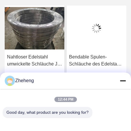
Nahtloser Edelstahl
Bendable Spulen-
umwickelte Schläuche JIS
Schläuche des Edelstahl-
SUS304L Sch10s
A269 1 Zoll JIS SUS316
1000mm
Zheheng
s
Erhalten Sie besten Preis
Erhalten Sie besten Preis
12:44 PM
Good day, what product are you looking for?
Wenzhou Zheheng Steel Industry Co.,Ltd