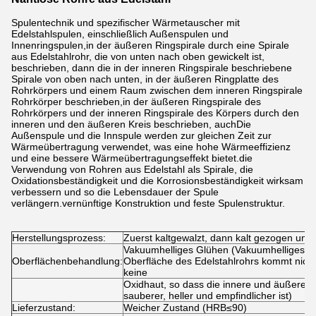
Spulentechnik und spezifischer Wärmetauscher mit
Edelstahlspulen, einschließlich Außenspulen und
Innenringspulen,in der äußeren Ringspirale durch eine Spirale
aus Edelstahlrohr, die von unten nach oben gewickelt ist,
beschrieben, dann die in der inneren Ringspirale beschriebene
Spirale von oben nach unten, in der äußeren Ringplatte des
Rohrkörpers und einem Raum zwischen dem inneren Ringspirale
Rohrkörper beschrieben,in der äußeren Ringspirale des
Rohrkörpers und der inneren Ringspirale des Körpers durch den
inneren und den äußeren Kreis beschrieben, auchDie
Außenspule und die Innspule werden zur gleichen Zeit zur
Wärmeübertragung verwendet, was eine hohe Wärmeeffizienz
und eine bessere Wärmeübertragungseffekt bietet.die
Verwendung von Rohren aus Edelstahl als Spirale, die
Oxidationsbeständigkeit und die Korrosionsbeständigkeit wirksam
verbessern und so die Lebensdauer der Spule
verlängern.vernünftige Konstruktion und feste Spulenstruktur.
Herstellungsprozess:
Zuerst kaltgewalzt, dann kalt gezogen und 
Vakuumhelliges Glühen (Vakuumhelliges Gl
Oberflächenbehandlung:
Oberfläche des Edelstahlrohrs kommt nicht 
keine
Oxidhaut, so dass die innere und äußere O
sauberer, heller und empfindlicher ist)
Lieferzustand:
Weicher Zustand (HRB≤90)