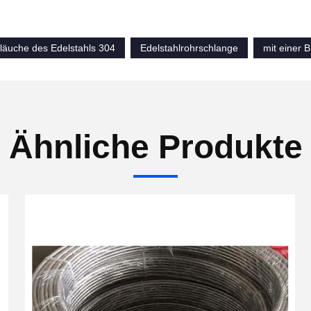
läuche des Edelstahls 304
Edelstahlrohrschlange
mit einer 
Ähnliche Produkte