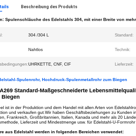
ails
Beschreibung des Produkts
en:
Spulenschläuche des Edelstahls 304
,
mit einer Breite von meh
l:
304 /304 L
Standard:
Nahtlos
Technik:
sbedingungen:
UHRKETTE, CNF, CIF
Lieferzeit:
delstahl-Spulenrohr, Hochdruck-Spulenmetallrohr zum Biegen
 A269 Standard-Maßgeschneiderte Lebensmittelqualitä
r Biegen
l ist in der Produktion und dem Handel mit allen Arten von Edelstahlr
tion und verkaufen gut.Wir haben Geschäftsbeziehungen zu Kunden in 
lien, Frankreich, Großbritannien, Italien, Kanada und mehr als 20 Län
smethode, Lieferzeit und Mindestmenge usw. für Edelstahl-U-Formroh
re aus Edelstahl werden in folgenden Bereichen verwendet: