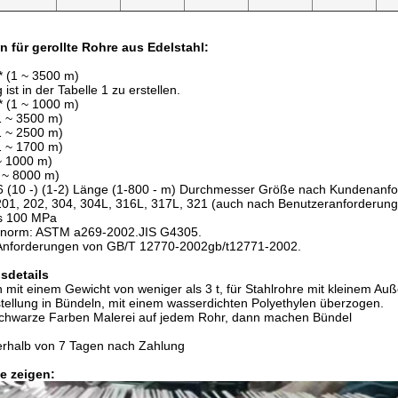
on für gerollte Rohre aus Edelstahl:
 * (1 ~ 3500 m)
st in der Tabelle 1 zu erstellen.
 * (1 ~ 1000 m)
(1 ~ 3500 m)
(1 ~ 2500 m)
(1 ~ 1700 m)
 ~ 1000 m)
1 ~ 8000 m)
6 (10 -) (1-2) Länge (1-800 - m) Durchmesser Größe nach Kundenanf
:201, 202, 304, 304L, 316L, 317L, 321 (auch nach Benutzeranforderun
is 100 MPa
snorm: ASTM a269-2002.JIS G4305.
Anforderungen von GB/T 12770-2002gb/t12771-2002.
sdetails
n mit einem Gewicht von weniger als 3 t, für Stahlrohre mit kleinem Auß
tellung in Bündeln, mit einem wasserdichten Polyethylen überzogen.
chwarze Farben Malerei auf jedem Rohr, dann machen Bündel
erhalb von 7 Tagen nach Zahlung
e zeigen: