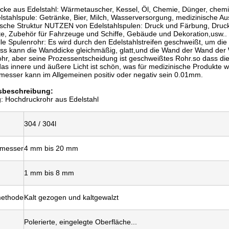
ecke aus Edelstahl: Wärmetauscher, Kessel, Öl, Chemie, Dünger, chem
lstahlspule: Getränke, Bier, Milch, Wasserversorgung, medizinische A
sche Struktur NUTZEN von Edelstahlspulen: Druck und Färbung, Drucke
e, Zubehör für Fahrzeuge und Schiffe, Gebäude und Dekoration,usw..
lle Spulenrohr: Es wird durch den Edelstahlstreifen geschweißt, um die
ss kann die Wanddicke gleichmäßig, glatt,und die Wand der Wand der 
hr, aber seine Prozessentscheidung ist geschweißtes Rohr.so dass di
das innere und äußere Licht ist schön, was für medizinische Produkte wi
esser kann im Allgemeinen positiv oder negativ sein 0.01mm.
sbeschreibung:
: Hochdruckrohr aus Edelstahl
304 / 304l
messer
4 mm bis 20 mm
1 mm bis 8 mm
methode
Kalt gezogen und kaltgewalzt
Polerierte, eingelegte Oberfläche...