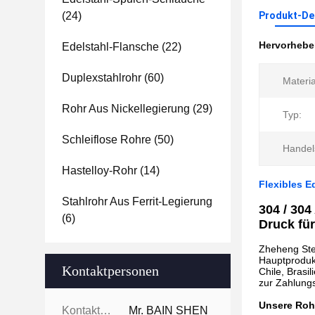
(24)
Produkt-Det
Hervorheb
Edelstahl-Flansche
(22)
Duplexstahlrohr
(60)
Materia
Rohr Aus Nickellegierung
(29)
Typ:
Schleiflose Rohre
(50)
Handel
Hastelloy-Rohr
(14)
Flexibles E
Stahlrohr Aus Ferrit-Legierung
304 / 304
(6)
Druck fü
Zheheng Stee
Hauptproduk
Kontaktpersonen
Chile, Brasi
zur Zahlung
Unsere Roh
Kontaktpersonen:
Mr. BAIN SHEN