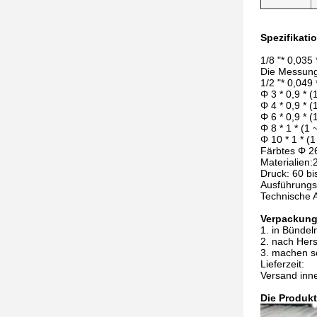
Spezifikati
1/8 "* 0,035
Die Messung i
1/2 "* 0,049
Φ 3 * 0,9 * 
Φ 4 * 0,9 * 
Φ 6 * 0,9 * 
Φ 8 * 1 * (1
Φ 10 * 1 * (
Färbtes Φ 2
Materialien
Druck: 60 b
Ausführung
Technische 
Verpackung
1. in Bündel
2. nach Hers
3. machen s
Lieferzeit:
Versand inn
Die Produkt