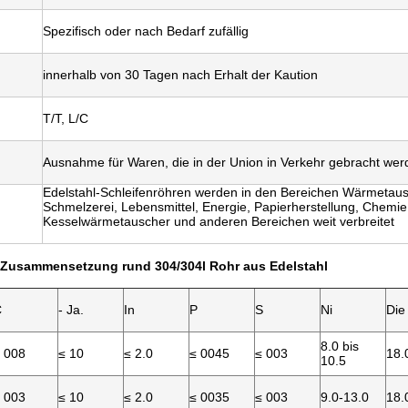
Spezifisch oder nach Bedarf zufällig
innerhalb von 30 Tagen nach Erhalt der Kaution
T/T, L/C
Ausnahme für Waren, die in der Union in Verkehr gebracht wer
Edelstahl-Schleifenröhren werden in den Bereichen Wärmetausc
Schmelzerei, Lebensmittel, Energie, Papierherstellung, Chemie,
Kesselwärmetauscher und anderen Bereichen weit verbreitet
Zusammensetzung rund 304/304l Rohr aus Edelstahl
C
- Ja.
In
P
S
Ni
Die
8.0 bis
 008
≤ 10
≤ 2.0
≤ 0045
≤ 003
18.
10.5
 003
≤ 10
≤ 2.0
≤ 0035
≤ 003
9.0-13.0
18.