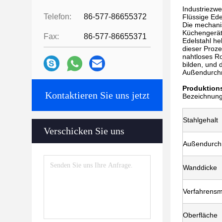
Industriezw
Telefon:
86-577-86655372
Flüssige Ede
Die mechani
Küchengerät
Fax:
86-577-86655371
Edelstahl he
dieser Proze
nahtloses Ro
bilden, und 
Außendurchm
Produktion
Kontaktieren Sie uns jetzt
Bezeichnung
Stahlgehalt
Verschicken Sie uns
Außendurch
Wanddicke
Verfahrens
Oberfläche