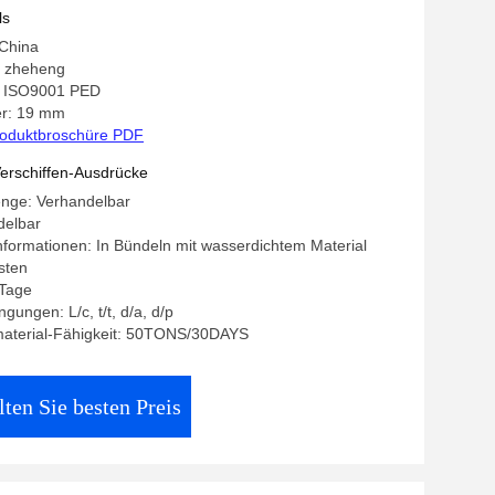
ls
 China
 zheheng
g: ISO9001 PED
r: 19 mm
oduktbroschüre PDF
erschiffen-Ausdrücke
enge: Verhandelbar
delbar
formationen: In Bündeln mit wasserdichtem Material
sten
 Tage
ungen: L/c, t/t, d/a, d/p
aterial-Fähigkeit: 50TONS/30DAYS
lten Sie besten Preis