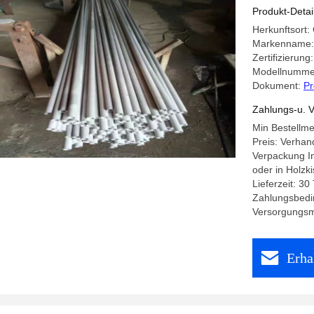
Produkt-Detai
Herkunftsort:
Markenname:
Zertifizierun
Modellnumme
Dokument:
Pr
Zahlungs-u. V
Min Bestellm
Preis: Verhan
Verpackung In
oder in Holzki
Lieferzeit: 30
Zahlungsbeding
Versorgungsm
Erha