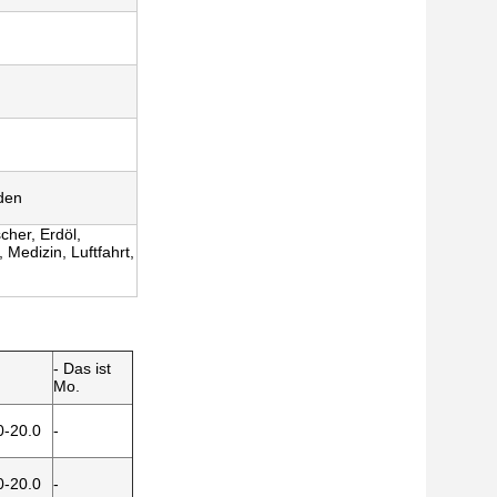
den
her, Erdöl,
 Medizin, Luftfahrt,
- Das ist
Mo.
0-20.0
-
0-20.0
-