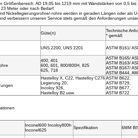
r Größenbereich: AD 19,05 bis 1219 mm mit Wandstärken von 0,5 bi
 23 Meter oder nach Bedarf.
und Nickellegierungsrohre/-rohre werden in geraden Längen oder als U
und verbessern unseren Service stets gemäß den Anforderungen unse
Technische Anf
Güte(n)
* gemäß
UNS 2200, UNS 2201
ASTM B161/ AS
ASTM B165/ AS
400, 401
ASTM B163/ AS
ohre
600, 601, 800/800H, 825
ASTM B167/ AS
625, 718
ASTM B444, AM
Hastelloy X, C22, Hastelloy C276
ASTM B622,
Legierung 20,
ASTM B729,
erungen
Incoloy 926,
ASTM B677,
Hastelloy B2 usw.
ASTM B722
ationen
Inconel600 Incoloy800h
Spezifikation
6MM BI
Inconel625