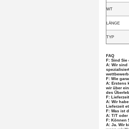
WT
LÄNGE
TYP
FAQ
F: Sind Sie
A: Wir sind
spezialisie
wettbewerb
F: Wie gara
A: Erstens 
wir über ei
des Überle
F: Lieferzei
A: Wir habe
Lieferzeit 
F: Was ist
A: T/T oder
F: Können S
A: Ja. Wir 