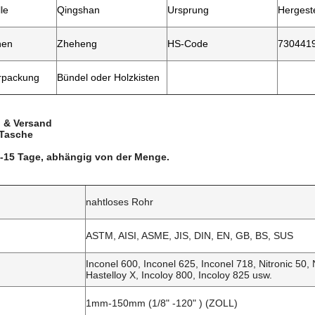
le
Qingshan
Ursprung
Hergeste
hen
Zheheng
HS-Code
730441
rpackung
Bündel oder Holzkisten
 & Versand
 Tasche
 7-15 Tage, abhängig von der Menge.
nahtloses Rohr
ASTM, AISI, ASME, JIS, DIN, EN, GB, BS, SUS
Inconel 600, Inconel 625, Inconel 718, Nitronic 50,
Hastelloy X, Incoloy 800, Incoloy 825 usw.
1mm-150mm (1/8" -120" ) (ZOLL)