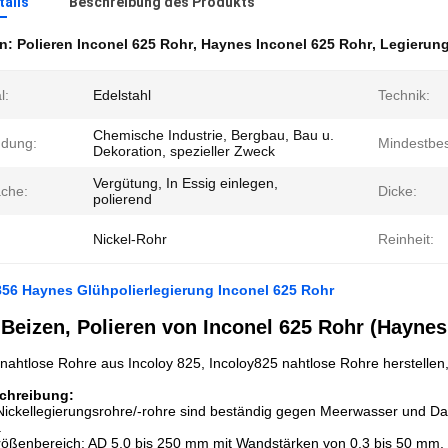
ails
Beschreibung des Produkts
en:
Polieren Inconel 625 Rohr
,
Haynes Inconel 625 Rohr
,
Legierung
l:
Edelstahl
Technik:
Chemische Industrie, Bergbau, Bau u.
dung:
Mindestbes
Dekoration, spezieller Zweck
Vergütung, In Essig einlegen,
äche:
Dicke:
polierend
Nickel-Rohr
Reinheit:
56 Haynes Glühpolierlegierung Inconel 625 Rohr
Beizen, Polieren von Inconel 625 Rohr (Haynes
nahtlose Rohre aus Incoloy 825, Incoloy825 nahtlose Rohre herstellen
chreibung:
 Nickellegierungsrohre/-rohre sind beständig gegen Meerwasser und 
.
rößenbereich: AD 5,0 bis 250 mm mit Wandstärken von 0,3 bis 50 mm,