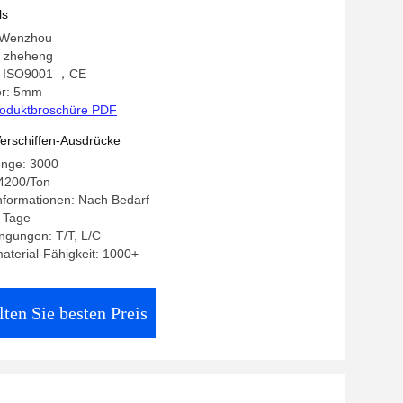
ls
: Wenzhou
 zheheng
ng: ISO9001 ，CE
r: 5mm
oduktbroschüre PDF
erschiffen-Ausdrücke
enge: 3000
-4200/Ton
nformationen: Nach Bedarf
8 Tage
ngungen: T/T, L/C
terial-Fähigkeit: 1000+
lten Sie besten Preis