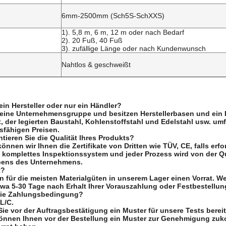
6mm-2500mm (Sch5S-SchXXS)
1). 5,8 m, 6 m, 12 m oder nach Bedarf
2). 20 Fuß, 40 Fuß
3). zufällige Länge oder nach Kundenwunsch
Nahtlos & geschweißt
 ein Hersteller oder nur ein Händler?
 eine Unternehmensgruppe und besitzen Herstellerbasen und ein 
rt, der legierten Baustahl, Kohlenstoffstahl und Edelstahl usw. umf
sfähigen Preisen.
ntieren Sie die Qualität Ihres Produkts?
können wir Ihnen die Zertifikate von Dritten wie TÜV, CE, falls erf
n komplettes Inspektionssystem und jeder Prozess wird von der Qua
bens des Unternehmens.
t?
n für die meisten Materialgüten in unserem Lager einen Vorrat. Wen
etwa 5-30 Tage nach Erhalt Ihrer Vorauszahlung oder Festbestellun
 die Zahlungsbedingung?
 L/C.
ie vor der Auftragsbestätigung ein Muster für unsere Tests bereit
können Ihnen vor der Bestellung ein Muster zur Genehmigung zuk