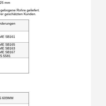
s 25 mm
-gebogene Rohre geliefert.
rer geschätzten Kunden.
orderungen
ME SB161
ME SB165
ME SB163
ME SB167
S 5581
S 609MM