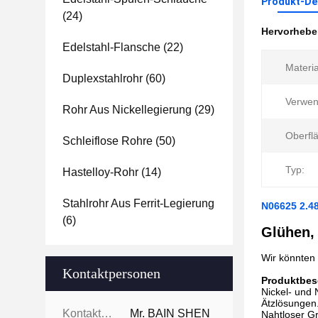
Produkt-Det
(24)
Hervorheb
Edelstahl-Flansche
(22)
Materia
Duplexstahlrohr
(60)
Verwen
Rohr Aus Nickellegierung
(29)
Oberfl
Schleiflose Rohre
(50)
Typ:
Hastelloy-Rohr
(14)
Stahlrohr Aus Ferrit-Legierung
N06625 2.48
(6)
Glühen, 
Wir könnten 
Kontaktpersonen
Produktbes
Nickel- und
Ätzlösungen
Kontaktpersonen:
Mr. BAIN SHEN
Nahtloser G