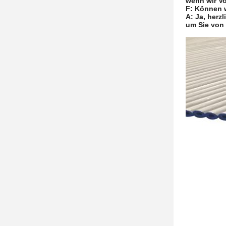
wenn wir Vo
F: Können 
A: Ja, herz
um Sie von