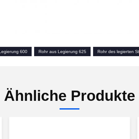
Legierung 600
Rohr aus Legierung 625
Rohr des legierten S
Ähnliche Produkte