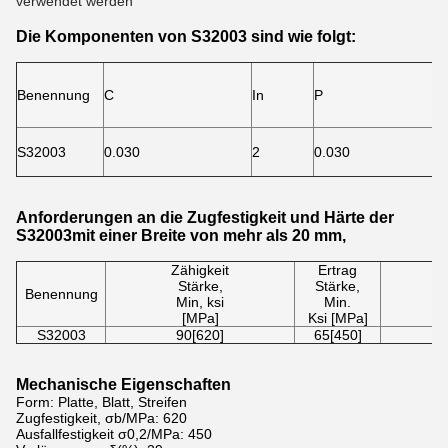
verwendet werden
Die Komponenten von S32003 sind wie folgt:
Benennung
C
In
P
S32003
0.030
2
0.030
Anforderungen an die Zugfestigkeit und Härte der
S
32003
mit einer Breite von mehr als 20 mm,
Zähigkeit
Ertrag
V
Stärke,
Stärke,
i
Benennung
Min, ksi
Min.
[MPa]
Ksi [MPa]
S32003
90[620]
65[450]
Mechanische Eigenschaften
Form: Platte, Blatt, Streifen
Zugfestigkeit, σb/MPa: 620
Ausfallfestigkeit σ0,2/MPa: 450