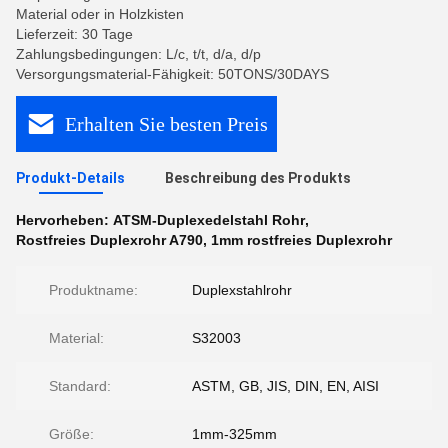
Material oder in Holzkisten
Lieferzeit: 30 Tage
Zahlungsbedingungen: L/c, t/t, d/a, d/p
Versorgungsmaterial-Fähigkeit: 50TONS/30DAYS
Erhalten Sie besten Preis
Produkt-Details
Beschreibung des Produkts
Hervorheben:
ATSM-Duplexedelstahl Rohr
,
Rostfreies Duplexrohr A790
,
1mm rostfreies Duplexrohr
Produktname:
Duplexstahlrohr
Material:
S32003
Standard:
ASTM, GB, JIS, DIN, EN, AISI
Größe:
1mm-325mm