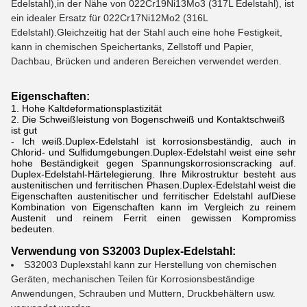
Edelstahl),in der Nähe von 022Cr19Ni13Mo3 (317L Edelstahl), ist
ein idealer Ersatz für 022Cr17Ni12Mo2 (316L
Edelstahl).
Gleichzeitig hat der Stahl auch eine hohe Festigkeit,
kann in chemischen Speichertanks, Zellstoff und Papier,
Dachbau, Brücken und anderen Bereichen verwendet werden.
Eigenschaften:
Hohe Kaltdeformationsplastizität
Die Schweißleistung von Bogenschweiß und Kontaktschweiß
ist gut
- Ich weiß.
Duplex-Edelstahl ist korrosionsbeständig, auch in
Chlorid- und Sulfidumgebungen.Duplex-Edelstahl weist eine sehr
hohe Beständigkeit gegen Spannungskorrosionscracking auf.
Duplex-Edelstahl-Härtelegierung. Ihre Mikrostruktur besteht aus
austenitischen und ferritischen Phasen.Duplex-Edelstahl weist die
Eigenschaften austenitischer und ferritischer Edelstahl aufDiese
Kombination von Eigenschaften kann im Vergleich zu reinem
Austenit und reinem Ferrit einen gewissen Kompromiss
bedeuten.
Verwendung von S32003 Duplex-Edelstahl:
S32003 Duplexstahl kann zur Herstellung von chemischen
Geräten, mechanischen Teilen für Korrosionsbeständige
Anwendungen, Schrauben und Muttern, Druckbehältern usw.