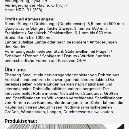
Verlängerung, δ(%): 29
Verringerung der Fläche, ф ((%): -
Härte HRC: 31 (293)
Profil und Abmessungen:
Runde Stange / Drahtstange (Durchmesser): 5,5 mm bis 500 mm
Quadratische Stange / flache Stange: 3 mm bis 650 mm
Stahlplatte / Stahlblech / Stahlstreifen: 0,1 mm bis 650 mm
Breite: 8 mm bis 1000 mm
Länge: zufällige Länge oder nach besonderen Anforderungen
des Kunden.
Form aus geschmiedetem Stahl: Stufenwellen mit Flügeln /
Scheiben / Rohren / Schlägern / Donuts / Würfeln / andere
unterschiedliche Formen auf Basis von OEM
Über uns:
Zheheng Steel ist ein hervorragender Anbieter von Rohren aus
Edelstahl und anderen hochwertigen Industrieprodukten.Die
bereitgestellten Rohrleitungen werden nach nationalen und
internationalen Rohstoffqualitätsstandards hergestellt.Die
Industrie bietet Rohre in einer Vielzahl von Standards, Größen
und Spezifikationen an.Wir können verschiedene Spezifikationen
von Rohren nach Kundenanforderungen liefernDaher können die
Käufer nach ihren Bedürfnissen Produkte in verschiedenen
Größen, Wandstärken, Längen, Durchmessern usw. kaufen.
Produktschau: