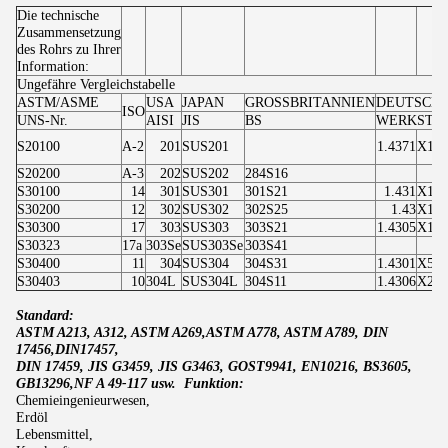
Die technische
Zusammensetzung
des Rohrs zu Ihrer
Information:
Ungefähre Vergleichstabelle
ASTM/ASME
USA
JAPAN
GROSSBRITANNIEN
DEUTSCH
ISO
UNS-Nr.
AISI
JIS
BS
WERKSTOF
S20100
A-2
201
SUS201
1.4371
X12C
S20200
A-3
202
SUS202
284S16
S30100
14
301
SUS301
301S21
1.431
X12C
S30200
12
302
SUS302
302S25
1.43
X12c
S30300
17
303
SUS303
303S21
1.4305
X10C
S30323
17a
303Se
SUS303Se
303S41
S30400
11
304
SUS304
304S31
1.4301
X5Cr
S30403
10
304L
SUS304L
304S11
1.4306
X2Cr
Standard:
ASTM A213, A312, ASTM A269,ASTM A778, ASTM A789, DIN
17456,DIN17457,
DIN 17459, JIS G3459, JIS G3463, GOST9941, EN10216, BS3605,
GB13296,NF A 49-117 usw. Funktion:
Chemieingenieurwesen,
Erdöl
Lebensmittel,