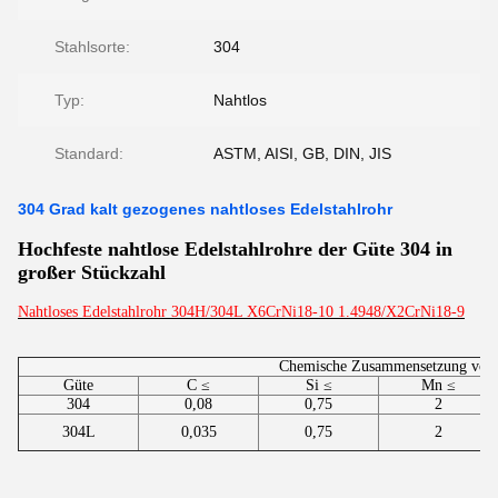
Stahlsorte:
304
Typ:
Nahtlos
Standard:
ASTM, AISI, GB, DIN, JIS
304 Grad kalt gezogenes nahtloses Edelstahlrohr
Hochfeste nahtlose Edelstahlrohre der Güte 304 in
großer Stückzahl
Nahtloses Edelstahlrohr 304H/304L X6CrNi18-10 1.4948/X2CrNi18-9
Chemische Zusammensetzung von 
Güte
C ≤
Si ≤
Mn ≤
304
0,08
0,75
2
304L
0,035
0,75
2