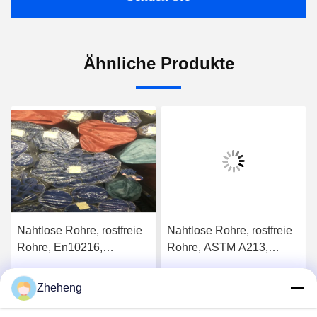
Ähnliche Produkte
Nahtlose Rohre, rostfreie
Nahtlose Rohre, rostfreie
Rohre, En10216,
Rohre, ASTM A213,
SS304/316L, Od 88.9mm,
SS304/316L, Od 88,9 mm,
Sch40, Kesselrohre
Sch40, Kesselrohre
Zheheng
s
Erhalten Sie besten Preis
Erhalten Sie besten Preis