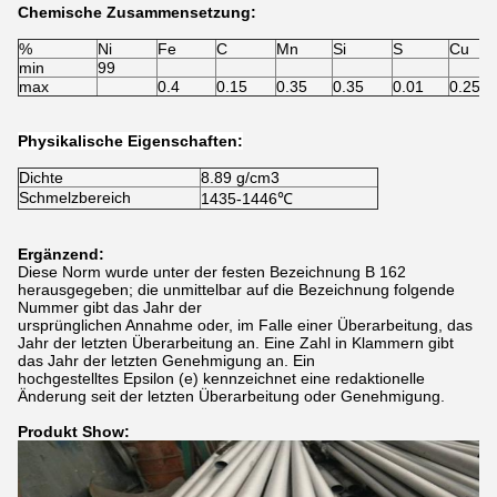
Chemische Zusammensetzung:
%
Ni
Fe
C
Mn
Si
S
Cu
min
99
max
0.4
0.15
0.35
0.35
0.01
0.25
Physikalische Eigenschaften:
Dichte
8.89 g/cm3
Schmelzbereich
1435-1446℃
Ergänzend:
Diese Norm wurde unter der festen Bezeichnung B 162
herausgegeben; die unmittelbar auf die Bezeichnung folgende
Nummer gibt das Jahr der
ursprünglichen Annahme oder, im Falle einer Überarbeitung, das
Jahr der letzten Überarbeitung an. Eine Zahl in Klammern gibt
das Jahr der letzten Genehmigung an. Ein
hochgestelltes Epsilon (e) kennzeichnet eine redaktionelle
Änderung seit der letzten Überarbeitung oder Genehmigung.
Produkt Show: