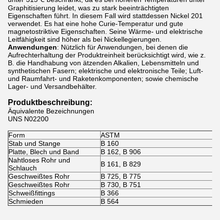
Graphitisierung leidet, was zu stark beeinträchtigten
Eigenschaften führt. In diesem Fall wird stattdessen Nickel 201
verwendet. Es hat eine hohe Curie-Temperatur und gute
magnetostriktive Eigenschaften. Seine Wärme- und elektrische
Leitfähigkeit sind höher als bei Nickellegierungen.
Anwendungen
: Nützlich für Anwendungen, bei denen die
Aufrechterhaltung der Produktreinheit berücksichtigt wird, wie z.
B. die Handhabung von ätzenden Alkalien, Lebensmitteln und
synthetischen Fasern; elektrische und elektronische Teile; Luft-
und Raumfahrt- und Raketenkomponenten; sowie chemische
Lager- und Versandbehälter.
Produktbeschreibung:
Äquivalente Bezeichnungen
UNS N02200
Form
ASTM
Stab und Stange
B 160
Platte, Blech und Band
B 162, B 906
Nahtloses Rohr und
B 161, B 829
Schlauch
Geschweißtes Rohr
B 725, B 775
Geschweißtes Rohr
B 730, B 751
Schweißfittings
B 366
Schmieden
B 564