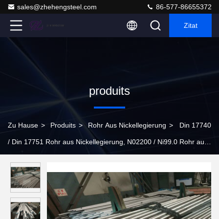
sales@zhehengsteel.com
86-577-86655372
Zitat
produits
Zu Hause
>
Produits
>
Rohr Aus Nickellegierung
>
Din 17740
/ Din 17751 Rohr aus Nickellegierung, N02200 / Ni99.0 Rohr aus
Legierung ohne Naht