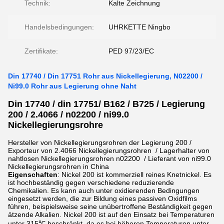
Technik:
Kalte Zeichnung
Handelsbedingungen:
UHRKETTE Ningbo
Zertifikate:
PED 97/23/EC
Din 17740 / Din 17751 Rohr aus Nickellegierung, N02200 /
Ni99.0 Rohr aus Legierung ohne Naht
Din 17740 / din 17751/ B162 / B725 / Legierung
200 / 2.4066 / n02200 / ni99.0
Nickellegierungsrohre​
Hersteller von Nickellegierungsrohren der Legierung 200 /
Exporteur von 2.4066 Nickellegierungsrohren / Lagerhalter von
nahtlosen Nickellegierungsrohren n02200 / Lieferant von ni99.0
Nickellegierungsrohren in China
Eigenschaften
: Nickel 200 ist kommerziell reines Knetnickel. Es
ist hochbeständig gegen verschiedene reduzierende
Chemikalien. Es kann auch unter oxidierenden Bedingungen
eingesetzt werden, die zur Bildung eines passiven Oxidfilms
führen, beispielsweise seine unübertroffene Beständigkeit gegen
ätzende Alkalien. Nickel 200 ist auf den Einsatz bei Temperaturen
unter 315℃ beschränkt, da es bei höheren Temperaturen unter