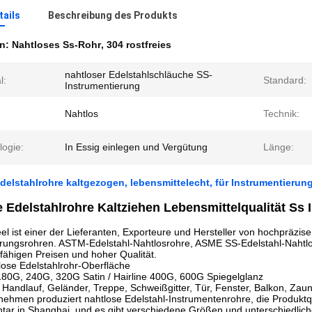
ails
Beschreibung des Produkts
en:
Nahtloses Ss-Rohr
,
304 rostfreies
nahtloser Edelstahlschläuche SS-
l:
Standard:
Instrumentierung
Nahtlos
Technik:
logie:
In Essig einlegen und Vergütung
Länge:
delstahlrohre kaltgezogen, lebensmittelecht, für Instrumentierun
e Edelstahlrohre Kaltziehen Lebensmittelqualität S
l ist einer der Lieferanten, Exporteure und Hersteller von hochpräzis
rungsrohren. ASTM-Edelstahl-Nahtlosrohre, ASME SS-Edelstahl-Nahtlos
ähigen Preisen und hoher Qualität.
lose Edelstahlrohr-Oberfläche
180G, 240G, 320G Satin / Hairline 400G, 600G Spiegelglanz
andlauf, Geländer, Treppe, Schweißgitter, Tür, Fenster, Balkon, Zau
ehmen produziert nahtlose Edelstahl-Instrumentenrohre, die Produktqual
ntar in Shanghai, und es gibt verschiedene Größen und unterschiedlic