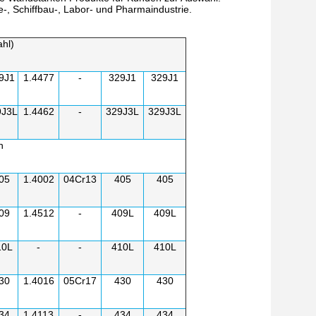
e-, Schiffbau-, Labor- und Pharmaindustrie.
ahl)
9J1
1.4477
-
329J1
329J1
9J3L
1.4462
-
329J3L
329J3L
h
05
1.4002
04Cr13
405
405
09
1.4512
-
409L
409L
10L
-
-
410L
410L
30
1.4016
05Cr17
430
430
34
1.4113
-
434
434