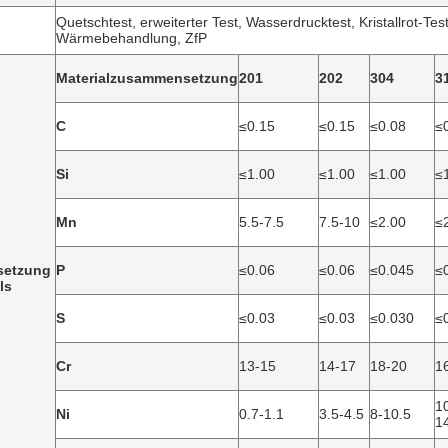
Quetschtest, erweiterter Test, Wasserdrucktest, Kristallrot-Test
Wärmebehandlung, ZfP
Materialzusammensetzung
201
202
304
3
C
≤0.15
≤0.15
≤0.08
≤
Si
≤1.00
≤1.00
≤1.00
≤
Mn
5.5-7.5
7.5-10
≤2.00
≤
etzung
P
≤0.06
≤0.06
≤0.045
≤
ls
S
≤0.03
≤0.03
≤0.030
≤
Cr
13-15
14-17
18-20
1
1
Ni
0.7-1.1
3.5-4.5
8-10.5
1