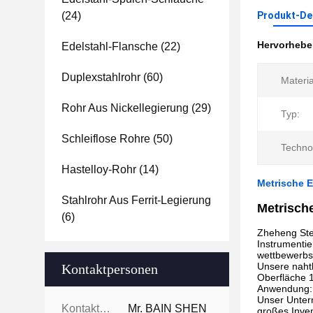
(24)
Produkt-Det
Hervorheb
Edelstahl-Flansche
(22)
Duplexstahlrohr
(60)
Materia
Rohr Aus Nickellegierung
(29)
Typ:
Schleiflose Rohre
(50)
Techno
Hastelloy-Rohr
(14)
Metrische E
Stahlrohr Aus Ferrit-Legierung
Metrisch
(6)
Zheheng Stee
Instrumentie
wettbewerbsf
Unsere naht
Kontaktpersonen
Oberfläche 
Anwendung: H
Unser Untern
Kontaktpersonen:
Mr. BAIN SHEN
großes Inve