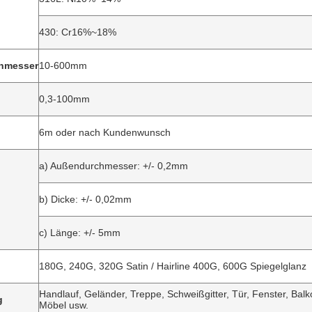
430: Cr16%~18%
hmesser
10-600mm
0,3-100mm
6m oder nach Kundenwunsch
a) Außendurchmesser: +/- 0,2mm
b) Dicke: +/- 0,02mm
c) Länge: +/- 5mm
180G, 240G, 320G Satin / Hairline 400G, 600G Spiegelglanz
Handlauf, Geländer, Treppe, Schweißgitter, Tür, Fenster, Bal
g
Möbel usw.