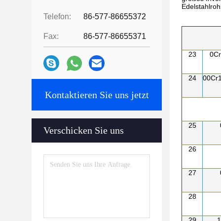
Edelstahlroh
Telefon:
86-577-86655372
Fax:
86-577-86655371
23
0C
24
00Cr
Kontaktieren Sie uns jetzt
25
Verschicken Sie uns
26
27
28
29
1