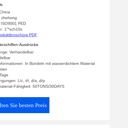
ls
 China
 zheheng
g: ISO9001 PED
: 1"*sch10s
oduktbroschüre PDF
erschiffen-Ausdrücke
enge: Verhandelbar
delbar
formationen: In Bündeln mit wasserdichtem Material
sten
 Tage
ungen: L/c, t/t, d/a, d/p
aterial-Fähigkeit: 50TONS/30DAYS
lten Sie besten Preis