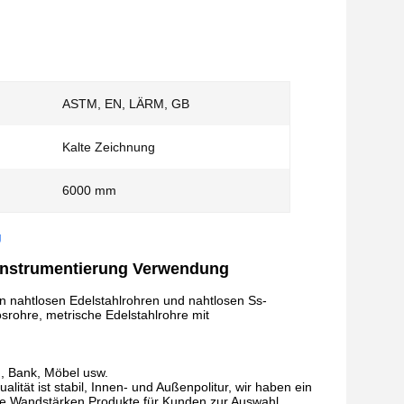
ASTM, EN, LÄRM, GB
Kalte Zeichnung
6000 mm
g
s Instrumentierung Verwendung
en nahtlosen Edelstahlrohren und nahtlosen Ss-
rohre, metrische Edelstahlrohre mit
n, Bank, Möbel usw.
ität ist stabil, Innen- und Außenpolitur, wir haben ein
he Wandstärken Produkte für Kunden zur Auswahl.