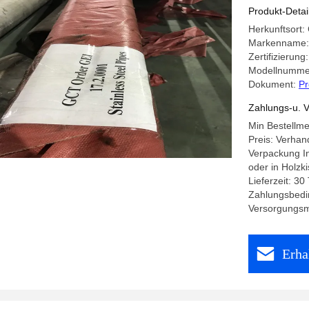
Produkt-Detai
Herkunftsort:
Markenname:
Zertifizierun
Modellnummer
Dokument:
Pr
Zahlungs-u. V
Min Bestellm
Preis: Verhan
Verpackung In
oder in Holzki
Lieferzeit: 30
Zahlungsbeding
Versorgungsm
Erha