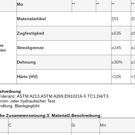
Mo
**
**
**
**
Materialartikel
201
2
Zugfestigkeit
≥535
≥
he
Streckgrenze
≥245
≥
ten
Dehnung
≥30%
≥
Härte (HV)
<105
<
chreibung
 Toleranz: ASTM A213,ASTM A269,EN10216-5 TC1,D4/T3
trom- oder hydraulischer Test
dlung: Blankgeglüht
he Zusammensetzung:3. Material
2.Beschreibung:
C
Si
Mn