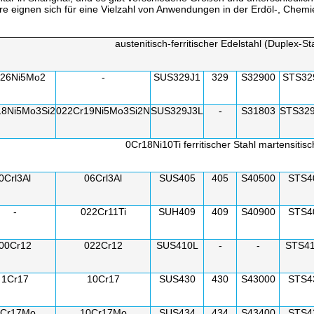
re eignen sich für eine Vielzahl von Anwendungen in der Erdöl-, Chemi
austenitisch-ferritischer Edelstahl (Duplex-St
r26Ni5Mo2
-
SUS329J1
329
S32900
STS32
18Ni5Mo3Si2
022Cr19Ni5Mo3Si2N
SUS329J3L
-
S31803
STS32
0Cr18Ni10Ti ferritischer Stahl martensitisc
0Crl3Al
06Crl3Al
SUS405
405
S40500
STS4
-
022Cr11Ti
SUH409
409
S40900
STS4
00Cr12
022Cr12
SUS410L
-
-
STS4
1Cr17
10Cr17
SUS430
430
S43000
STS4
Cr17Mo
10Cr17Mo
SUS434
434
S43400
STS4