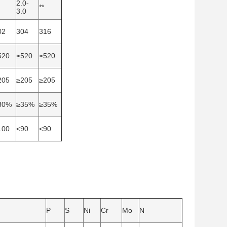
2.0-
**
3.0
02
304
316
520
≥520
≥520
205
≥205
≥205
30%
≥35%
≥35%
100
<90
<90
P
S
Ni
Cr
Mo
N