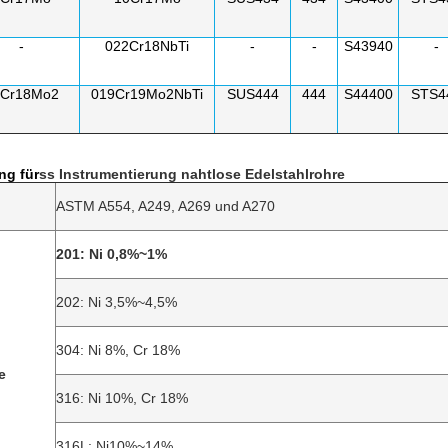
-
022Cr18NbTi
-
-
S43940
-
0Cr18Mo2
019Cr19Mo2NbTi
SUS444
444
S44400
STS4
ng für
ss Instrumentierung nahtlose Edelstahlrohre
ASTM A554, A249, A269 und A270
201: Ni 0,8%~1%
202: Ni 3,5%~4,5%
304: Ni 8%, Cr 18%
e
316: Ni 10%, Cr 18%
316L: Ni10%~14%