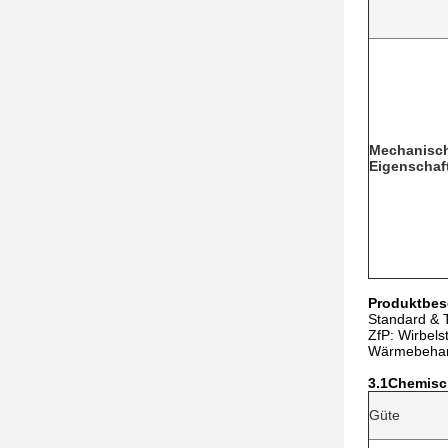
Mechanisc
Eigenschaf
Produktbes
Standard &
ZfP: Wirbels
Wärmebehan
3.1Chemisc
Güte