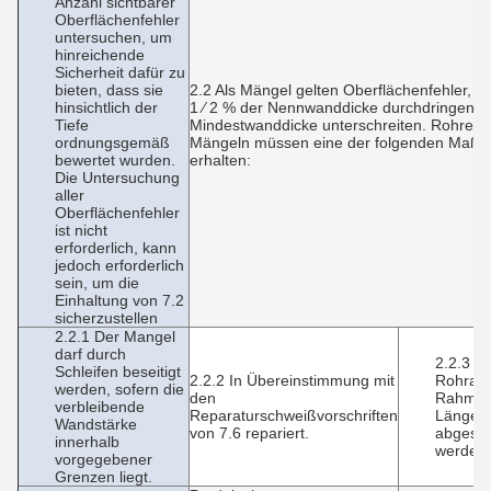
Anzahl sichtbarer
Oberflächenfehler
untersuchen, um
hinreichende
Sicherheit dafür zu
bieten, dass sie
2.2 Als Mängel gelten Oberflächenfehler, d
hinsichtlich der
1 ⁄ 2 % der Nennwanddicke durchdringen o
Tiefe
Mindestwanddicke unterschreiten. Rohre mi
ordnungsgemäß
Mängeln müssen eine der folgenden Maß
bewertet wurden.
erhalten:
Die Untersuchung
aller
Oberflächenfehler
ist nicht
erforderlich, kann
jedoch erforderlich
sein, um die
Einhaltung von 7.2
sicherzustellen
2.2.1 Der Mangel
darf durch
2.2.3 De
Schleifen beseitigt
2.2.2 In Übereinstimmung mit
Rohrabs
werden, sofern die
den
Rahmen
verbleibende
Reparaturschweißvorschriften
Längen
Wandstärke
von 7.6 repariert.
abgesch
innerhalb
werden.
vorgegebener
Grenzen liegt.