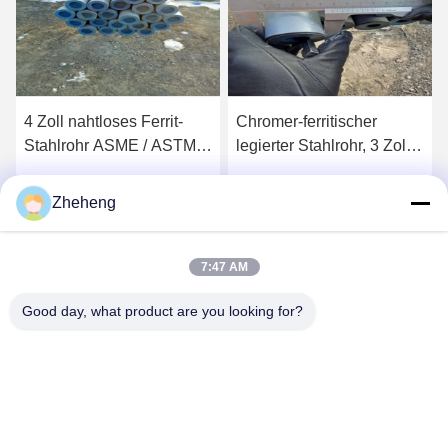
4 Zoll nahtloses Ferrit-
Chromer-ferritischer
Stahlrohr ASME / ASTM
legierter Stahlrohr, 3 Zoll
A335 Standard 13crmo44
Kessel nahtloses legiertes
Stahlrohr
Zheheng
s
Erhalten Sie besten Preis
Erhalten Sie besten Preis
7:47 AM
Good day, what product are you looking for?
Wenzhou Zheheng Steel Industry Co.,Ltd
sales@zhehengsteel.com
86-577-86655372