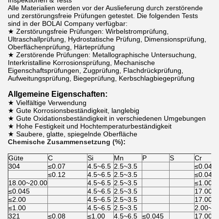
Inspektionen & Tests
Alle Materialien werden vor der Auslieferung durch zerstörende
und zerstörungsfreie Prüfungen getestet. Die folgenden Tests
sind in der BOLAI Company verfügbar:
★ Zerstörungsfreie Prüfungen: Wirbelstromprüfung,
Ultraschallprüfung, Hydrostatische Prüfung, Dimensionsprüfung,
Oberflächenprüfung, Härteprüfung
★ Zerstörende Prüfungen: Metallographische Untersuchung,
Interkristalline Korrosionsprüfung, Mechanische
Eigenschaftsprüfungen, Zugprüfung, Flachdrückprüfung,
Aufweitungsprüfung, Biegeprüfung, Kerbschlagbiegeprüfung
Allgemeine Eigenschaften:
★ Vielfältige Verwendung
★ Gute Korrosionsbeständigkeit, langlebig
★ Gute Oxidationsbeständigkeit in verschiedenen Umgebungen
★ Hohe Festigkeit und Hochtemperaturbeständigkeit
★ Saubere, glatte, spiegelnde Oberfläche
Chemische Zusammensetzung (%)
:
Güte
C
Si
Mn
P
S
Cr
304
≤0.07
4.5~6.5
2.5~3.5
≤0.045
≤0.12
4.5~6.5
2.5~3.5
≤0.045
18.00~20.00
4.5~6.5
2.5~3.5
≤1.00
≤0.045
4.5~6.5
2.5~3.5
17.00~
≤2.00
4.5~6.5
2.5~3.5
17.00~
≤1.00
4.5~6.5
2.5~3.5
2.00~3.
321
≤0.08
≤1.00
4.5~6.5
≤0.045
17.00~