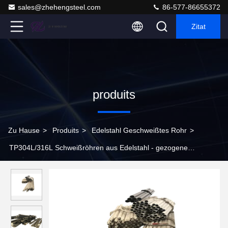
sales@zhehengsteel.com
86-577-86655372
Zitat
produits
Zu Hause
>
Produits
>
Edelstahl Geschweißtes Rohr
>
TP304L/316L Schweißröhren aus Edelstahl - gezogene
Schläuche/Schleifenröhren aus Edelstahl, Ss nahtlose und
geschweißte Schleifenröhren